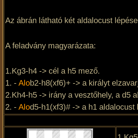
Az ábrán látható két aldalocust lépése
A feladvány magyarázata:
1.Kg3-h4 -> cél a h5 mező.
1. -
Alo
b2-h8(xf6)+ -> a királyt elzav
2.Kh4-h5 -> irány a vesztőhely, a d5 
2. -
Alo
d5-h1(xf3)# -> a h1 aldalocust h
1.Kg5