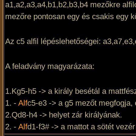
a1,a2,a3,a4,b1,b2,b3,b4 mezőkre alfi
mezőre pontosan egy és csakis egy k
Az c5 alfil lépéslehetőségei: a3,a7,e3,e
A feladvány magyarázata:
1.Kg5-h5 -> a király besétál a mattfé
1. -
Alf
c5-e3 -> a g5 mezőt megfogja, 
2.Qd8-h4 -> helyet zár királyának.
2. -
Alf
d1-f3# -> a mattot a sötét vezé