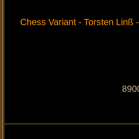
Chess Variant
-
Torsten Linß 
8900