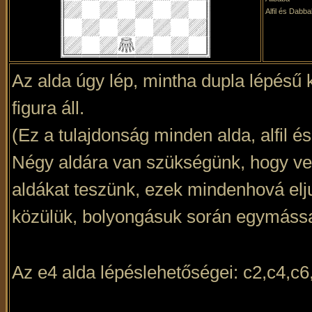
Alfil és Dabb
Az alda úgy lép, mintha dupla lépésű 
figura áll.
(Ez a tulajdonság minden alda, alfil 
Négy aldára van szükségünk, hogy vel
aldákat teszünk, ezek mindenhová elj
közülük, bolyongásuk során egymással
Az e4 alda lépéslehetőségei: c2,c4,c6