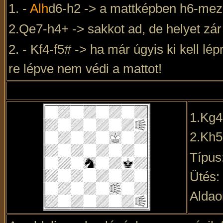
1. -
Alh
d6-h2 -> a mattképben h6-mez
2.Qe7-h4+ -> sakkot ad, de helyet zár
2. - Kf4-f5# -> ha már úgyis ki kell lé
re lépve nem védi a mattot!
1.Kg
2.Kh
Típus
Ütés:
Aldao