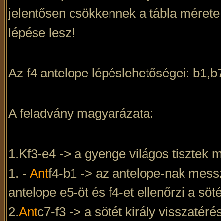
jelentősen csökkennek a tábla mérete 
lépése lesz!
Az f4 antelope lépéslehetőségei: b1,b
A feladvány magyarázata:
1.Kf3-e4 -> a gyenge világos tisztek mi
1. -
Ant
f4-b1 -> az antelope-nak messze
antelope e5-öt és f4-et ellenőrzi a söt
2.
Ant
c7-f3 -> a sötét király visszatér