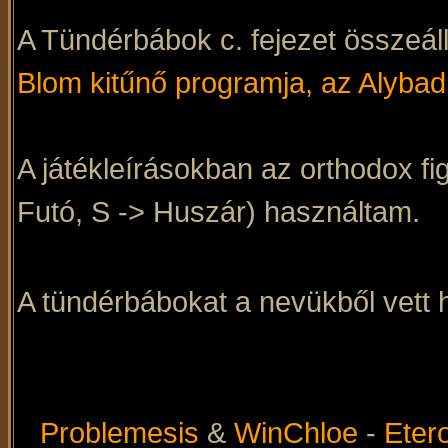
A Tündérbábok c. fejezet összeál
Blom kitűnő programja, az Alybad
A játékleírásokban az orthodox fig
Futó, S -> Huszár) használtam.
A tündérbábokat a nevükből vett h
Problemesis
&
WinChloe
-
Eter