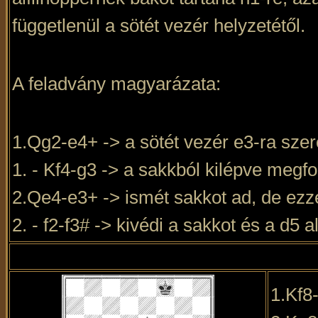
függetlenül a sötét vezér helyzetétől.
A feladvány magyarázata:
1.Qg2-e4+ -> a sötét vezér e3-ra szere
1. - Kf4-g3 -> a sakkból kilépve megf
2.Qe4-e3+ -> ismét sakkot ad, de ezz
2. - f2-f3# -> kivédi a sakkot és a d5 a
1.Kf8