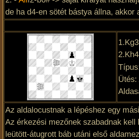
de ha d4-en sötét bástya állna, akkor
1.Kg
2.Kh
Típus
Ütés: 
Aldas
Az aldalocustnak a lépéshez egy másik
Az érkezési mezőnek szabadnak kell le
leütött-átugrott báb utáni első aldame