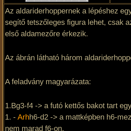
Az aldariderhoppernek a lépéshez egy 
segítő tetszőleges figura lehet, csak
első aldamezőre érkezik.
Az ábrán látható három aldariderhoppe
A feladvány magyarázata:
1.Bg3-f4 -> a futó kettős bakot tart e
1. -
Arh
h6-d2 -> a mattképben h6-mező
nem marad f6-on.