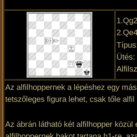
1.Qg2
2.Qe4
Típus
Ütés:
Alfil
Az alfilhoppernek a lépéshez egy mási
tetszőleges figura lehet, csak tőle alfi
Az ábrán látható két alfilhopper közül
alfilhoppernek bakot tartana h1-re, a