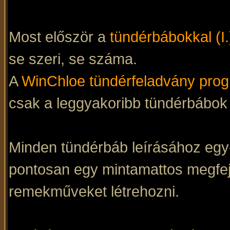
Most először a
tündérbábokkal (I.
se szeri, se száma.
A
WinChloe tündérfeladvány pro
csak a leggyakoribb tündérbábok
Minden tündérbáb leírásához egy-
pontosan egy mintamattos megfej
remekműveket létrehozni.