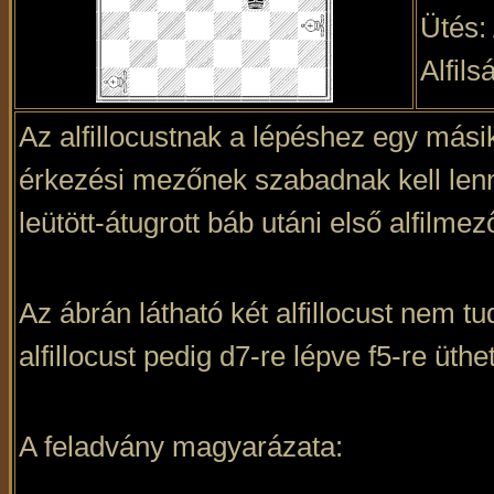
Ütés: 
Alfils
Az alfillocustnak a lépéshez egy mási
érkezési mezőnek szabadnak kell lenni
leütött-átugrott báb utáni első alfilmez
Az ábrán látható két alfillocust nem tu
alfillocust pedig d7-re lépve f5-re üthe
A feladvány magyarázata: