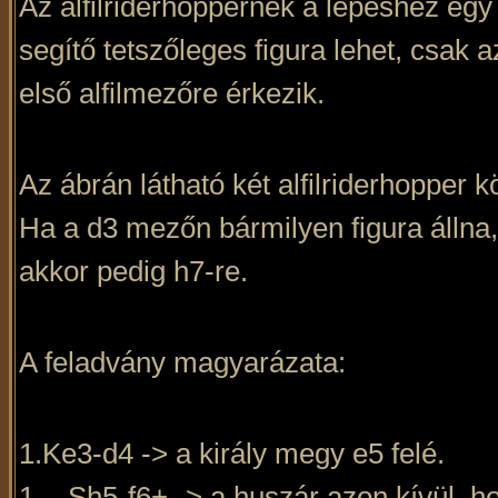
Az alfilriderhoppernek a lépéshez egy
segítő tetszőleges figura lehet, csak 
első alfilmezőre érkezik.
Az ábrán látható két alfilriderhopper
Ha a d3 mezőn bármilyen figura állna, 
akkor pedig h7-re.
A feladvány magyarázata:
1.Ke3-d4 -> a király megy e5 felé.
1. - Sh5-f6+ -> a huszár azon kívül, 