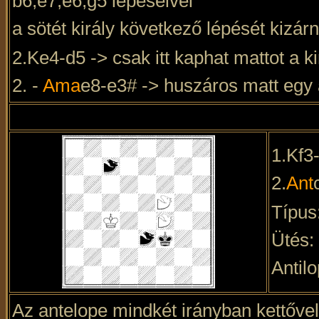
b6,e7,e6,g5 lépéseivel
a sötét király következő lépését kizárn
2.Ke4-d5 -> csak itt kaphat mattot a ki
2. -
Ama
e8-e3# -> huszáros matt egy
1.Kf3
2.
Ant
Típus
Ütés:
Antilo
Az antelope mindkét irányban kettőve