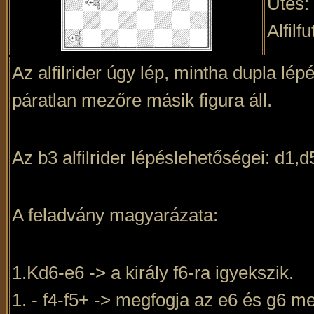
Ütés:
Alfilfu
Az alfilrider úgy lép, mintha dupla lé
páratlan mezőre másik figura áll.
Az b3 alfilrider lépéslehetőségei: d1,d
A feladvány magyarázata:
1.Kd6-e6 -> a király f6-ra igyekszik.
1. - f4-f5+ -> megfogja az e6 és g6 m