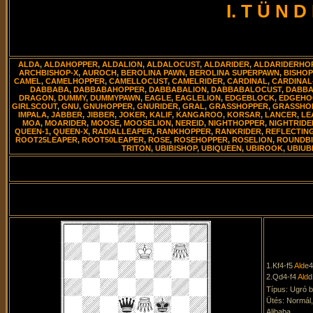
I. T Ü N 
ALDA
,
ALDAHOPPER
,
ALDALION
,
ALDALOCUST
,
ALDARIDER
,
ALDARIDERHO
ARCHBISHOP-X
,
AUROCH
,
BEROLINA PAWN
,
BEROLINA SUPERPAWN
,
BISHOP
CAMEL
,
CAMELHOPPER
,
CAMELLOCUST
,
CAMELRIDER
,
CARDINAL
,
CARDINAL
DABBABA
,
DABBABAHOPPER
,
DABBABALION
,
DABBABALOCUST
,
DABBA
DRAGON
,
DUMMY
,
DUMMYPAWN
,
EAGLE
,
EAGLELION
,
EDGEBLOCK
,
EDGEHO
GIRLSCOUT
,
GNU
,
GNUHOPPER
,
GNURIDER
,
GRAL
,
GRASSHOPPER
,
GRASSHOP
IMPALA
,
JABBER
,
JIBBER
,
JOKER
,
KALIF
,
KANGAROO
,
KORSAR
,
LANCER
,
LE
MOA
,
MOARIDER
,
MOOSE
,
MOOSELION
,
NEREID
,
NIGHTHOPPER
,
NIGHTRIDE
QUEEN-1
,
QUEEN-X
,
RADIALLEAPER
,
RANKHOPPER
,
RANKRIDER
,
REFLECTIN
ROOT25LEAPER
,
ROOT50LEAPER
,
ROSE
,
ROSEHOPPER
,
ROSELION
,
ROUNDBI
TRITON
,
UBIBISHOP
,
UBIQUEEN
,
UBIROOK
,
UBIUB
1.Kf4-f5
Ald
e4
2.Qd4-f4
Ald
d
Típus: Ugró b
Ütés: Normál
Alibaba