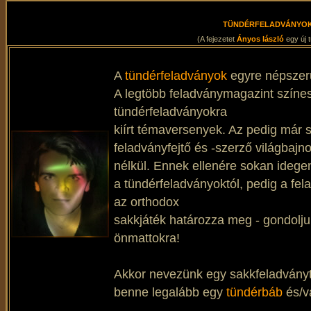
TÜNDÉRFELADVÁNYOK
(A fejezetet
Ányos lászló
egy új t
A
tündérfeladványok
egyre népszer
A legtöbb feladványmagazint színes
tündérfeladványokra
kiírt témaversenyek. Az pedig már 
feladványfejtő és -szerző világbajn
nélkül. Ennek ellenére sokan ideg
a tündérfeladványoktól, pedig a fe
az orthodox
sakkjáték határozza meg - gondolj
önmattokra!
Akkor nevezünk egy sakkfeladványt
benne legalább egy
tündérbáb
és/