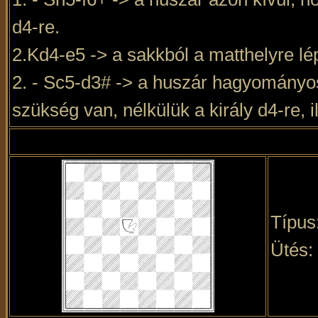
d4-re.
2.Kd4-e5 -> a sakkból a matthelyre lé
2. - Sc5-d3# -> a huszár hagyományo
szükség van, nélkülük a király d4-re, 
Típus
Ütés: