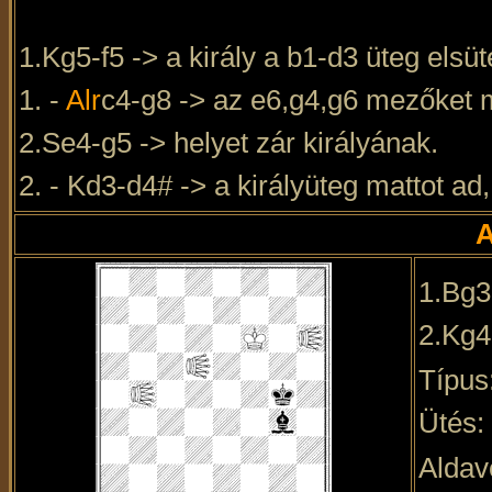
1.Kg5-f5 -> a király a b1-d3 üteg elsüt
1. -
Alr
c4-g8 -> az e6,g4,g6 mezőket 
2.Se4-g5 -> helyet zár királyának.
2. - Kd3-d4# -> a királyüteg mattot ad
1.Bg3
2.Kg4
Típus
Ütés:
Aldav