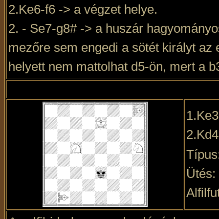
2.Ke6-f6 -> a végzet helye.
2. - Se7-g8# -> a huszár hagyományos 
mezőre sem engedi a sötét királyt az e
helyett nem mattolhat d5-ön, mert a b3
1.Ke3
2.Kd4
Típus
Ütés:
Alfilf