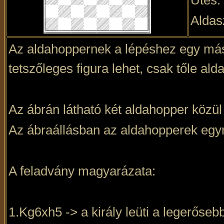
Ütés:
Aldas
Az aldahoppernek a lépéshez egy másik
tetszőleges figura lehet, csak tőle al
Az ábrán látható két aldahopper közül 
Az ábraállásban az aldahopperek egy
A feladvány magyarázata:
1.Kg6xh5 -> a király leüti a legerősebb