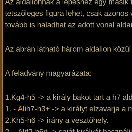
Az aldalionnak a lépéshez egy másik f
tetszőleges figura lehet, csak azonos
tovább is haladhat az adott vonal ald
Az ábrán látható három aldalion közül a
A feladvány magyarázata:
1.Kg4-h5 -> a király bakot tart a h7 al
1. -
Ali
h7-h3+ -> a királyt elzavarja a 
2.Kh5-h6 -> irány a vesztőhely.
2. -
Ali
f2-b6# -> saját királyát használ