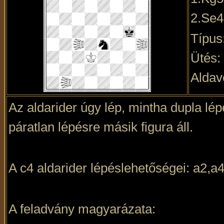
2.Se4
Típus
Ütés:
Aldav
Az aldarider úgy lép, mintha dupla lé
páratlan lépésre másik figura áll.
A c4 aldarider lépéslehetőségei: a2,a
A feladvány magyarázata: