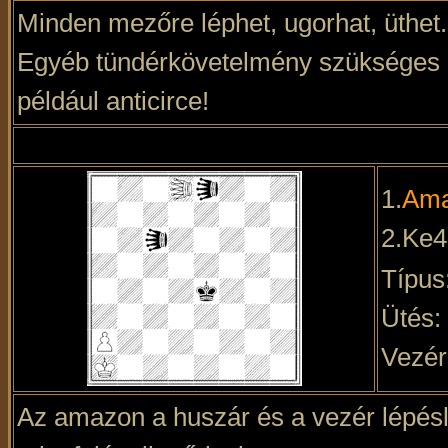
Minden mezőre léphet, ugorhat, üthet.
Egyéb tündérkövetelmény szükséges ah
például anticirce!
1.
Am
2.Ke
Típus
Ütés:
Vezér
Az amazon a huszár és a vezér lépésl