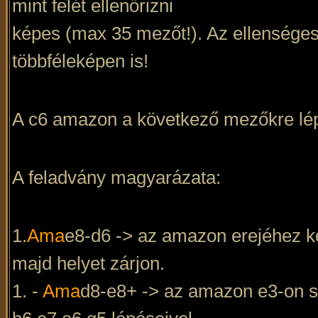
mint felét ellenőrizni
képes (max 35 mezőt!). Az ellenséges 
többféleképen is!
A c6 amazon a következő mezőkre léphe
A feladvány magyarázata:
1.
Ama
e8-d6 -> az amazon erejéhez ké
majd helyet zárjon.
1. -
Ama
d8-e8+ -> az amazon e3-on sz