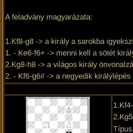
A feladvány magyarázata:
1.Kf8-g8 -> a király a sarokba igyekszi
1. - Ke6-f6+ -> menni kell a sötét királ
2.Kg8-h8 -> a világos király önvonalz
2. - Kf6-g6# -> a negyedik királylépés e
1.Kf4
2.Kg5
Típus