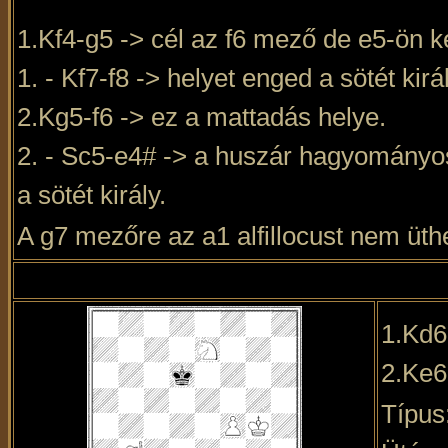
1.Kf4-g5 -> cél az f6 mező de e5-ön ke
1. - Kf7-f8 -> helyet enged a sötét kirá
2.Kg5-f6 -> ez a mattadás helye.
2. - Sc5-e4# -> a huszár hagyományos
a sötét király.
A g7 mezőre az a1 alfillocust nem üthe
1.Kd6
2.Ke6
Típus