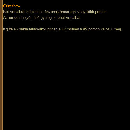
Grimshaw.
Két vonalbáb kölcsönös önvonalzárása egy vagy több ponton.
Az eredeti helyén álló gyalog is lehet vonalbáb.
Kg3/Ke6 példa feladványunkban a Grimshaw a d5 ponton valósul meg.