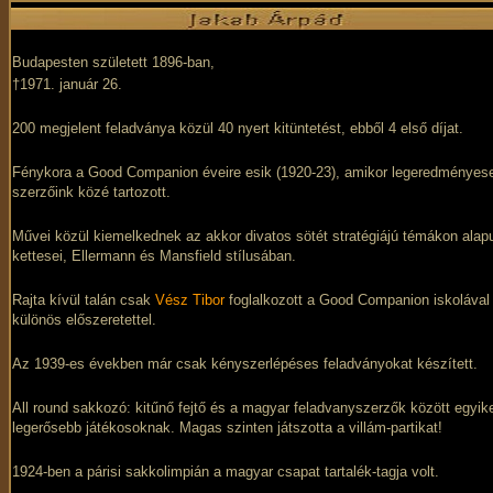
Budapesten született 1896-ban,
†1971. január 26.
200 megjelent feladványa közül 40 nyert kitüntetést, ebből 4 első díjat.
Fénykora a Good Companion éveire esik (1920-23), amikor legeredményes
szerzőink közé tartozott.
Művei közül kiemelkednek az akkor divatos sötét stratégiájú témákon alap
kettesei, Ellermann és Mansfield stílusában.
Rajta kívül talán csak
Vész Tibor
foglalkozott a Good Companion iskolával
különös előszeretettel.
Az 1939-es években már csak kényszerlépéses feladványokat készített.
All round sakkozó: kitűnő fejtő és a magyar feladvanyszerzők között egyik
legerősebb játékosoknak. Magas szinten játszotta a villám-partikat!
1924-ben a párisi sakkolimpián a magyar csapat tartalék-tagja volt.