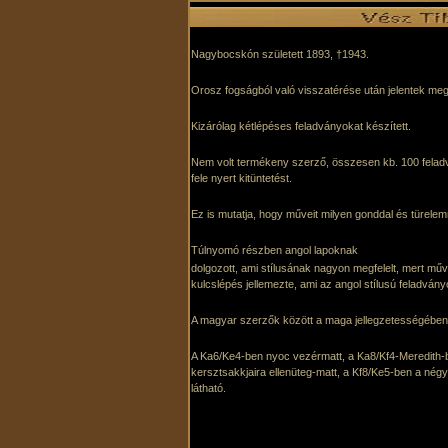
Nagybocskón született 1893, †1943.
Orosz fogságból való visszatérése után jelentek meg
Kizárólag kétlépéses feladványokat készített.
Nem volt termékeny szerző, összesen kb. 100 felad
fele nyert kitüntetést.
Ez is mutatja, hogy műveit milyen gonddal és türelem
Túlnyomó részben angol lapoknak
dolgozott, ami stílusának nagyon megfelelt, mert műve
kulcslépés jellemezte, ami az angol stílusú feladván
A magyar szerzők között a maga jellegzetességében t
A Ka6/Ke4-ben nyoc vezérmatt, a Ka8/Kf4-Meredith-b
kersztsakkjaira ellenüteg-matt, a Kf8/Ke5-ben a nég
látható.