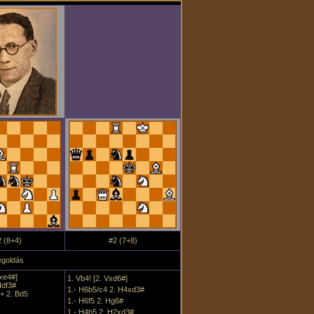
 (8+4)
#2 (7+8)
goldás
dxe4#]
1. Vb4! [2. Vxd6#]
Hdf3#
1.- H6b5/c4 2. H4xd3#
+ 2. Bd5
1.- H6f5 2. Hg6#
1.- H4b5 2. H2xd3#