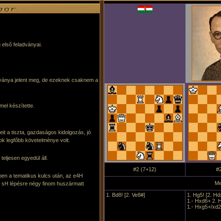
 első feladványai.
ványa jelent meg, de ezeknek csaknem a
mel készítette.
it a tiszta, gazdaságos kidolgozás, jó
yok legfőbb követelménye volt.
eljesen egyedül áll.
#2 (7+12)
#2
en a tematikus kulcs után, az e4H
Me
y sH lépésre négy finom huszármatt
1. Bd8! [2. Ve8#]
1. Hg5! [2. H
1.- Hxd6+ 2. 
1.- Hxg5+/xd2