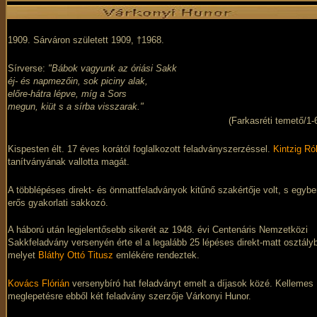
1909. Sárváron született 1909, †1968.
Sírverse:
"Bábok vagyunk az óriási Sakk
éj- és napmezőin, sok piciny alak,
előre-hátra lépve, míg a Sors
megun, kiüt s a sírba visszarak."
(Farkasréti temető/1-
Kispesten élt. 17 éves korától foglalkozott feladványszerzéssel.
Kintzig Ró
tanítványának vallotta magát.
A többlépéses direkt- és önmattfeladványok kitűnő szakértője volt, s egyb
erős gyakorlati sakkozó.
A háború után legjelentősebb sikerét az 1948. évi Centenáris Nemzetközi
Sakkfeladvány versenyén érte el a legalább 25 lépéses direkt-matt osztály
melyet
Bláthy Ottó Titusz
emlékére rendeztek.
Kovács Flórián
versenybíró hat feladványt emelt a díjasok közé. Kellemes
meglepetésre ebből két feladvány szerzője Várkonyi Hunor.