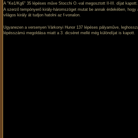
A "Ke1/Kg6" 35 lépéses műve Stocchi O.-val megosztott II-III. díjat kapott.
A szerző tempónyerő király-háromszöget mutat be annak érdekében, hogy 
világos király át tudjon hatolni az f-vonalon.
Ugyanezen a versenyen Várkonyi Hunor 137 lépéses pályaműve, leghossz
lépésszámú megoldása miatt a 3. dicséret mellé még különdíjat is kapott.