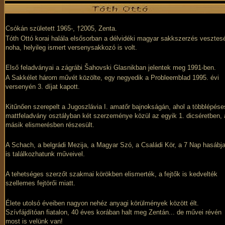
Csókán született 1965-, †2005, Zenta.
Tóth Ottó korai halála elsősorban a délvidéki magyar sakkszerzés vesztes
noha, helyileg ismert versenysakkozó is volt.
Első feladványai a zágrábi Šahovski Glasnikban jelentek meg 1991-ben.
A Sakkélet három művét közölte, egy negyedik a Probleemblad 1995. évi
versenyén 3. díjat kapott.
Kitűnően szerepelt a Jugoszlávia I. amatőr bajnokságán, ahol a többlépése
mattfeladvány osztályban két szerzeménye közül az egyik 1. dicséretben, 
másik elismerésben részesült.
A Schach, a belgrádi Mezija, a Magyar Szó, a Családi Kör, a 7 Nap hasábja
is találkozhatunk műveivel.
A tehetséges szerzőt szakmai körökben elismerték, a fejtők is kedvelték
szellemes fejtörői miatt.
Élete utolsó éveiben nagyon nehéz anyagi körülmények között élt.
Szívfájdítóan fiatalon, 40 éves korában halt meg Zentán... de művei révén
most is velünk van!