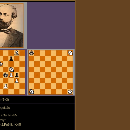
 (6+3)
goldás
 sGy f7->b5
olyt.
6 2.Fg8 lk. Kxf5