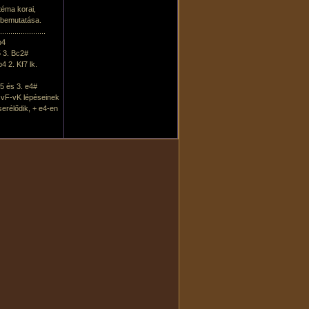
téma korai,
 bemutatása.
......................
b4
5 3. Bc2#
b4 2. Kf7 lk.
d5 és 3. e4#
 vF-vK lépéseinek
serélődik, + e4-en