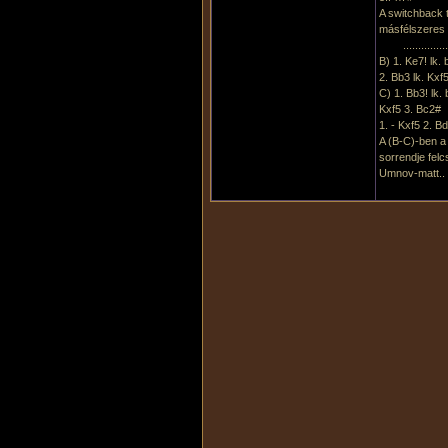
A switchback 
másfélszeres
...............
B) 1. Ke7! lk. 
2. Bb3 lk. Kxf
C) 1. Bb3! lk. 
Kxf5 3. Bc2#
1. - Kxf5 2. B
A (B-C)-ben a
sorrendje felc
Umnov-matt..