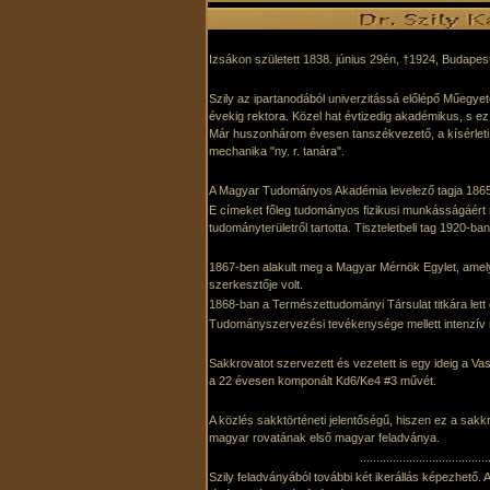
Izsákon született 1838. június 29­én, †1924, Budapes
Szily az ipartanodából univerzitássá előlépő Műegye
évekig rektora. Közel hat évtizedig akadémikus, s e
Már huszonhárom évesen tanszékvezető, a kísérleti és
mechanika "ny. r. tanára".
A Magyar Tudományos Akadémia levelező tagja 1865-t
E címeket főleg tudományos fizikusi munkásságáért nye
tudomány­területről tartotta. Tiszteletbeli tag 1920-ban 
1867-ben alakult meg a Magyar Mérnök Egylet, amely
szerkesztője volt.
1868-ban a Természettudományi Társulat titkára lett 
Tudományszervezési tevékenysége mellett intenzív n
Sakkrovatot szervezett és vezetett is egy ideig a Va
a 22 évesen komponált Kd6/Ke4 #3 művét.
A közlés sakktörténeti jelentőségű, hiszen ez a sakkr
magyar rovatának első magyar feladványa.
.......................................
Szily feladványából további két ikerállás képezhető. 