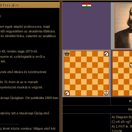
t.
tem egyik alapító professzora, majd
z idő negyedében az akadémia főtitkára.
 elméleti fizika, valamint az analitikus
ől, rendes tagja 1873-tól.
rte el; székfoglalóit is erről a
lett.
nek első titkára és közlönyének
és 31 éven át az is maradt.
yelvészeti munkát is végzett.
sárnapi Újságban. Ott publikálta 1860-ban
#3
Me
ejtvény lett a Vasárnapi Újság első
A) Diagram B)
C) vK e5->g7 f
......................
A) 1.Fh7! lk. f
Az ikrek közös vonása: Világos első két
3.Fh7#