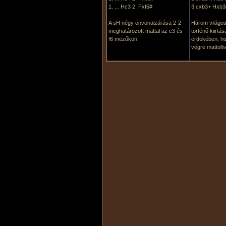
1. ... Hc3 2. Fxf6#
3.cxb3+ Hxb3
A sH négy önvonalzárása 2-2
Három világos 
meghatározott mattal az e3 és
történő kiirtá
f6 mezőkön.
érdekében, ho
végre mattolh