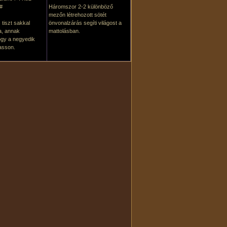
#
Háromszor 2-2 különböző
mezőn létrehozott sötét
tiszt sakkal
önvonalzárás segíti világost a
sa, annak
mattolásban.
gy a negyedik
asson.