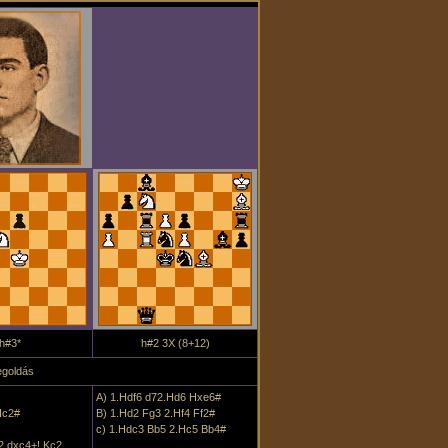
h#3*
h#2 3X (8+12)
goldás
A) 1.Hdf6 d72.Hd6 Hxe6#
Hc2#
B) 1.Hd2 Fg3 2.Hf4 Ff2#
c) 1.Hdc3 Bb5 2.Hc5 Bb4#
2.dxc4+! Kc2