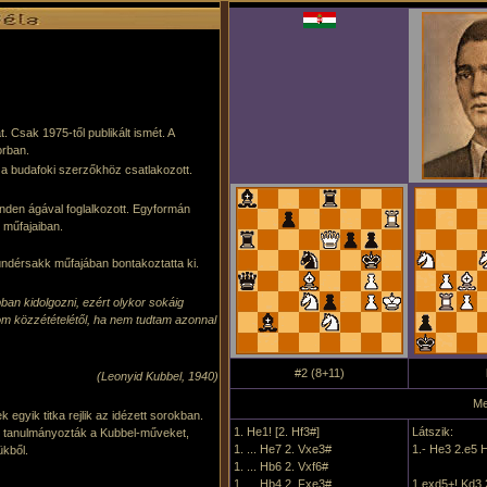
 Csak 1975-től publikált ismét. A
orban.
 a budafoki szerzőkhöz csatlakozott.
nden ágával foglalkozott. Egyformán
 műfajaiban.
ündérsakk műfajában bontakoztatta ki.
n kidolgozni, ezért olykor sokáig
m közzétételétől, ha nem tudtam azonnal
#2 (8+11)
(Leonyid Kubbel, 1940)
Me
 egyik titka rejlik az idézett sorokban.
1. He1! [2. Hf3#]
Látszik:
yal tanulmányozták a Kubbel-műveket,
1. ... He7 2. Vxe3#
1.- He3 2.e5 
ükből.
1. ... Hb6 2. Vxf6#
1. ... Hb4 2. Fxe3#
1.exd5+! Kd3 