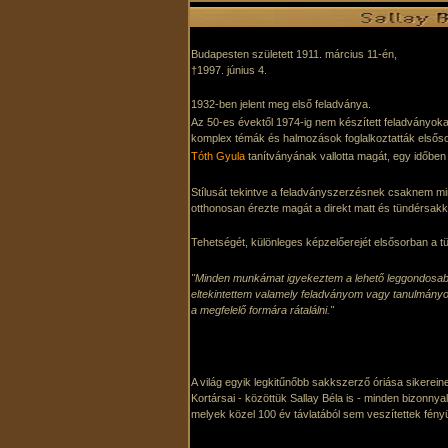
Budapesten született 1911. március 11-én,
†1997. június 4.
1932-ben jelent meg első feladványa.
Az 50-es évektől 1974-ig nem készített feladványokat.
komplex témák és halmozások foglalkoztatták elsős
Tóth Gyula
tanítványának vallotta magát, egy időben
Stílusát tekintve a feladványszerzésnek csaknem mi
otthonosan érezte magát a direkt matt és tündérsakk
Tehetségét, különleges képzelőerejét elsősorban a t
"Minden munkámat igyekeztem a lehető leggondosabba
eltekintettem valamely feladványom vagy tanulmányo
a megfelelő formára rátalálni."
A világ egyik legkitűnőbb sakkszerző óriása sikereinek
Kortársai - közöttük Sallay Béla is - minden bizonn
melyek közel 100 év távlatából sem veszítettek fény