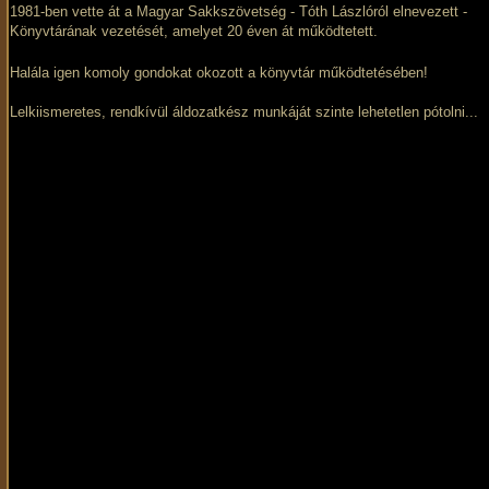
1981-ben vette át a Magyar Sakkszövetség - Tóth Lászlóról elnevezett -
Könyvtárának vezetését, amelyet 20 éven át működtetett.
Halála igen komoly gondokat okozott a könyvtár működtetésében!
Lelkiismeretes, rendkívül áldozatkész munkáját szinte lehetetlen pótolni...