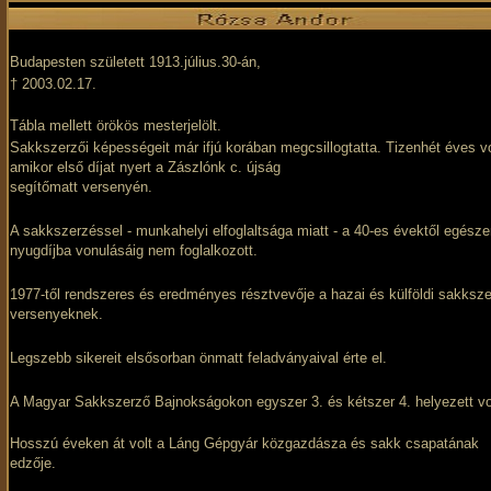
Budapesten született 1913.július.30-án,
† 2003.02.17.
Tábla mellett örökös mesterjelölt.
Sakkszerzői képességeit már ifjú korában megcsillogtatta. Tizenhét éves vo
amikor első díjat nyert a Zászlónk c. újság
segítőmatt versenyén.
A sakkszerzéssel - munkahelyi elfoglaltsága miatt - a 40-es évektől egész
nyugdíjba vonulásáig nem foglalkozott.
1977-től rendszeres és eredményes résztvevője a hazai és külföldi sakksz
versenyeknek.
Legszebb sikereit elsősorban önmatt feladványaival érte el.
A Magyar Sakkszerző Bajnokságokon egyszer 3. és kétszer 4. helyezett vo
Hosszú éveken át volt a Láng Gépgyár közgazdásza és sakk csapatának
edzője.