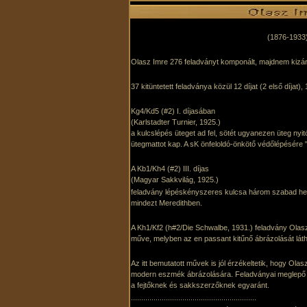
(1876-1933
Olasz Imre 276 feladványt komponált, majdnem kizár
37 kitüntetett feladványa közül 12 díjat (2 első díjat),
Kg4/Kd5 (#2) I. díjasában
(Karlstadter Turnier, 1925.)
a kulcslépés üteget ad fel, sötét ugyanezen üteg nyi
ütegmattot kap. A sK önfeloldó-önkötő védőlépésére 
A Kb1/Kh4 (#2) III. díjas
(Magyar Sakkvilág, 1925.)
feladvány lépéskényszeres kulcsa három szabad he
mindezt Meredithben.
A Kh1/Kf2 (h#2/Die Schwalbe, 1931.) feladvány Olas
műve, melyben az en passant kitűnő ábrázolását láth
Az itt bemutatott művek is jól érzékeltetik, hogy Ola
modern eszmék ábrázolására. Feladványai meglepő ku
a fejtőknek és sakkszerzőknek egyaránt.
.............................................................