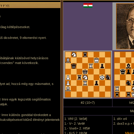
)
ólag kétlépéseseket.
 16 dicséretet, 9 elismerést nyert.
tóbábjának kiütésével helyzárásos
"csendes" matt következik.
lyet ad, hozzá még egy másmattot, s
z Imre egyik legszebb segítőmattos
#2 (10+7)
h#2
atjuk.
Me
sz Imre különös gonddal törekedett a
1. Vf4! [2. Ve5#]
1. d4+ e4
lcslépéseivel kitűnő élményt jelentenek
1.- V~ 2. Ve4#
2. dxe3 e.p.+
1.- Vxe6+ 2. Hf5#
1.- Kc5 2. Hb3#
Mikito