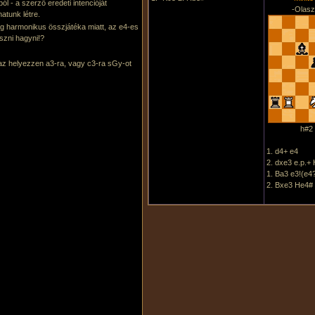
l - a szerző eredeti intencióját
-Olasz
atunk létre.
og harmonikus összjátéka miatt, az e4-es
eszni hagyni!?
 az helyezzen a3-ra, vagy c3-ra sGy-ot
h#2 
1. d4+ e4
2. dxe3 e.p.+
1. Ba3 e3!(e4
2. Bxe3 He4#