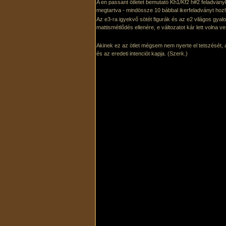
A en passant ötletet bemutató Kh1/Kf2 h#2 feladványbó
megtartva - mindössze 10 bábbal ikerfeladványt hozh
Az e3-ra igyekvő sötét figurák és az e2 világos gyal
mattismétlődés ellenére, e változatot kár lett volna v
Akinek ez az ötlet mégsem nem nyerte el tetszését,
és az eredeti intenciót kapja. (Szerk.)