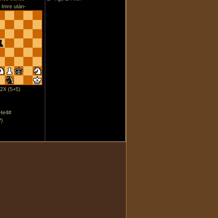
 Imre után-
2X (5+5)
 He4#
?)