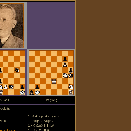
 (5+11)
#2 (6+5)
goldás
1. Ve4! lépéskényszer
 He4#
1.- hxg4 2. Vxg4#
1.- Kh3/g3 2. Hf1#
vics János
1.- Kg5 2. Hf3#