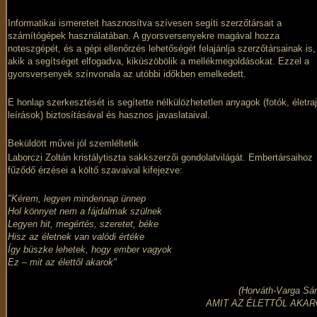
Informatikai ismereteit hasznosítva szívesen segíti szerzőtársait a
számítógépek használatában. A gyorsversenyekre magával hozza
noteszgépét, és a gépi ellenőrzés lehetőségét felajánlja szerzőtársainak is,
akik a segítséget elfogadva, kiküszöbölik a mellékmegoldásokat. Ezzel a
gyorsversenyek színvonala az utóbbi időkben emelkedett.
E honlap szerkesztését is segítette nélkülözhetetlen anyagok (fotók, életraj
leírások) biztosításával és hasznos javaslataival.
Beküldött művei jól szemléltetik
Laborczi Zoltán kristálytiszta sakkszerzői gondolatvilágát. Embertársaihoz
fűződő érzései a költő szavaival kifejezve:
"Kérem, legyen mindennap ünnep
Hol könnyet nem a fájdalmak szülnek
Legyen hit, megértés, szeretet, béke
Hisz az életnek van valódi értéke
Így büszke lehetek, hogy ember vagyok
Ez – mit az élettől akarok"
(Horváth-Varga Sá
AMIT AZ ÉLETTŐL AKAR