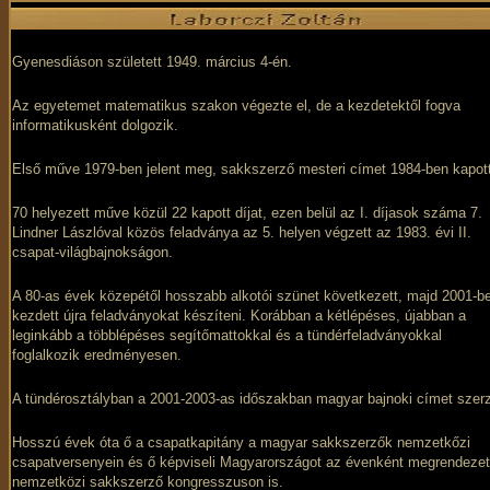
Gyenesdiáson született 1949. március 4-én.
Az egyetemet matematikus szakon végezte el, de a kezdetektől fogva
informatikusként dolgozik.
Első műve 1979-ben jelent meg, sakkszerző mesteri címet 1984-ben kapott
70 helyezett műve közül 22 kapott díjat, ezen belül az I. díjasok száma 7.
Lindner Lászlóval közös feladványa az 5. helyen végzett az 1983. évi II.
csapat-világbajnokságon.
A 80-as évek közepétől hosszabb alkotói szünet következett, majd 2001-b
kezdett újra feladványokat készíteni. Korábban a kétlépéses, újabban a
leginkább a többlépéses segítőmattokkal és a tündérfeladványokkal
foglalkozik eredményesen.
A tündérosztályban a 2001-2003-as időszakban magyar bajnoki címet szerz
Hosszú évek óta ő a csapatkapitány a magyar sakkszerzők nemzetkőzi
csapatversenyein és ő képviseli Magyarországot az évenként megrendezet
nemzetközi sakkszerző kongresszuson is.