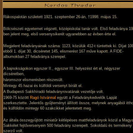
Rákospalotán született 1921. szeptember 26-án, †1998. május 15.
Bölcsészeti egyetemet végzett, középiskolai tanár volt. Első feladványa 1
ben jelent meg, első versenysikerét ugyanebben az évben érte el.
Megjelent feladványainak száma: 1123, közülük 412-t tüntettek ki. Díjat 10
ebből 1. díjat 30, dicséretet 145, elismerést 167 műve kapott. A FIDE-
albumokban 27 feladványa szerepel.
A bajnokságokon egyszer II., egyszer III. helyezést ért el, négyszer
dícséretben,
háromszor elismerésben részesült.
Mintegy 45 hazai és külföldi versenyt bírált el.
A Budapesti Sakkhíradó feladványrovatának vezetője volt.
1969-75 között
Ragó Istvánnal
együtt a Feladványkedvelők Lapját
szerkesztette. Jelentős gyűjteményt állított össze, melynek anyagából itth
és külföldön mintegy 60 szakcikket jelentetett meg.
Az általa összegyűjtött miniatűr kétlépéses mattfeladványok közül a Magy
Sakkélet fejtőversenyein 500 feladvány szerepelt. Sokoldalú és termékeny
szerző volt.