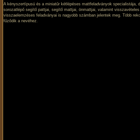
A kényszertípusú és a miniatűr kétlépéses mattfeladványok specialistája, 
sorozatlépő segítő pattjai, segítő mattjai, önmattjai, valamint visszavételes
visszaelemzéses feladványai is nagyobb számban jelentek meg. Több rek
fűződik a nevéhez.