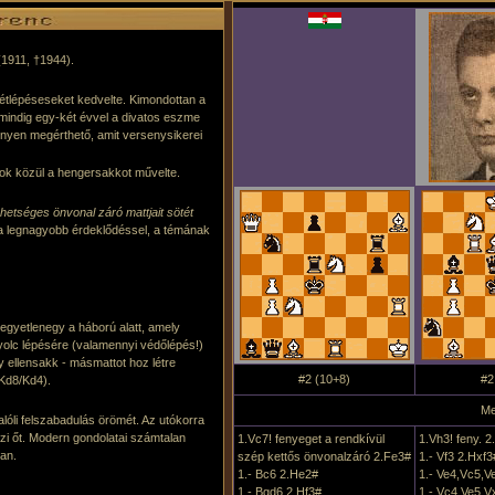
(1911, †1944).
étlépéseseket kedvelte. Kimondottan a
 mindig egy-két évvel a divatos eszme
önnyen megérthető, amit versenysikerei
ok közül a hengersakkot művelte.
ehetséges önvonal záró mattjait sötét
t a legnagyobb érdeklődéssel, a témának
gyetlenegy a háború alatt, amely
nyolc lépésére (valamennyi védőlépés!)
y ellensakk - másmattot hoz létre
#2 (10+8)
#2
>Kd8/Kd4).
Me
óli felszabadulás örömét. Az utókorra
zi őt. Modern gondolatai számtalan
1.Vc7! fenyeget a rendkívül
1.Vh3! feny. 
an.
szép kettős önvonalzáró 2.Fe3#
1.- Vf3 2.Hxf3
1.- Bc6 2.He2#
1.- Ve4,Vc5,V
1.- Bgd6 2.Hf3#
1.- Vc4,Ve5,V