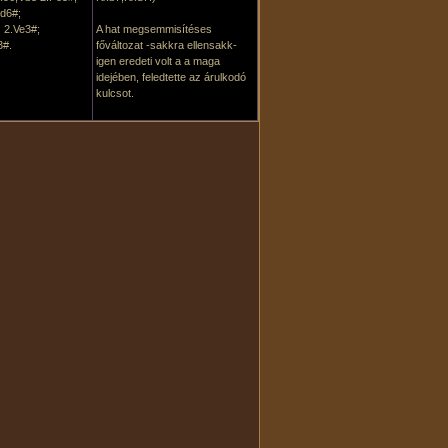
d6#;
 2.Ve3#;
A hat megsemmisítéses
3#.
főváltozat -sakkra ellensakk-
igen eredeti volt a a maga
idejében, feledtette az árulkodó
kulcsot.