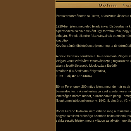
Pestszenterzsébeten született, a fasizmus áldozata 
1929-ben jelent meg első feladványa. Elsősorban a k
hipermodern iskola híveként úgy tartották róla, hogy
előtt járt. Ennek ellenére feladványainak eszméje k
igazoltak.
Kevésszámú többlépésese jelent meg, a tündérműfaj
A direkt kettesek területén a Jáva-témával (
Világos l
világos vonal zárásával különválasztja.
) foglalkozot
talán a legtökéletesebb kidolgozása fűződik
nevéhez (La Settimana Enigmstica,
1933. I. díj: #2->Kh1/Kd4).
Bőhm Ferencnek 200 műve jelent meg, de már csak e
bámulatos technikával választja szét a sötét vezér 
lehetséges három mattot, a kilencedikre pedig - amel
(Neukomm jubileumi verseny, 1942. 8. dicséret: #2-
Bőhm Ferenc fájdalom' nem érhette meg a fasizmus al
hagyott szellemi öröksége azonban halhatatlanná tes
sakkszerzőt ihlettek meg a világon az alkotó munkáb