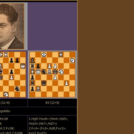
 (11+8)
#3 (12+9)
goldás
2.Hc2#
1.Hg5! Hxe6+ (He4+,Hd3+,
#;
Hxb3+,Hb7+,Hd7+)
e6 2.Fc5#;
2.Fc4+ (Fc6+,Kd8,Fxc3+,
xc6,Vb3 2.Fe5#;
Kxb7,Kxd7!)