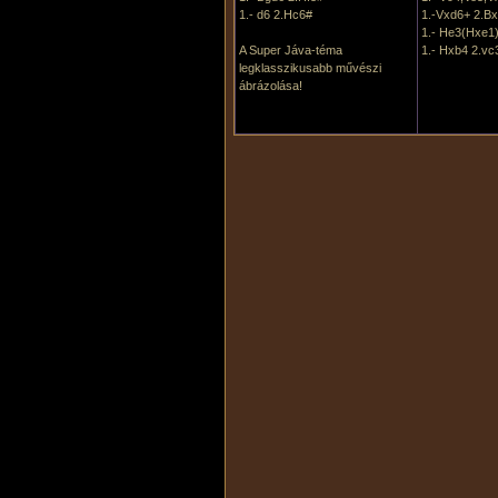
1.- d6 2.Hc6#
1.-Vxd6+ 2.Bx
1.- He3(Hxe1)
A Super Jáva-téma
1.- Hxb4 2.vc
legklasszikusabb művészi
ábrázolása!