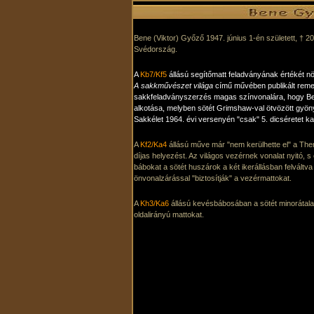
Bene (Viktor) Győző 1947. június 1-én született, † 
Svédország.
A
Kb7/Kf5
állású segítőmatt feladványának értékét nö
A sakkművészet világa
című művében publikált rem
sakkfeladványszerzés magas színvonalára, hogy B
alkotása, melyben sötét Grimshaw-val ötvözött gyöny
Sakkélet 1964. évi versenyén "csak" 5. dicséretet ka
A
Kf2/Ka4
állású műve már "nem kerülhette el" a Th
díjas helyezést. Az világos vezérnek vonalat nyitó, s e
bábokat a sötét huszárok a két ikerállásban felváltv
önvonalzárással "biztosítják" a vezérmattokat.
A
Kh3/Ka6
állású kevésbábosában a sötét minorátala
oldalirányú mattokat.