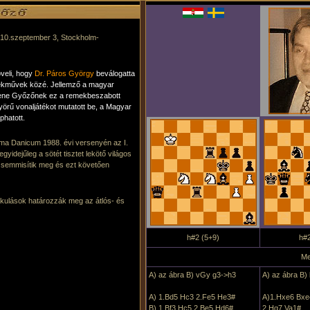
2010.szeptember 3, Stockholm-
veli, hogy
Dr. Páros György
beválogatta
ekművek közé. Jellemző a magyar
ene Győzőnek ez a remekbeszabott
örű vonaljátékot mutatott be, a Magyar
phatott.
ema Danicum 1988. évi versenyén az I.
gyidejűleg a sötét tisztet lekötő világos
a semmisítik meg és ezt követően
kulások határozzák meg az átlós- és
h#2 (5+9)
h#2
Me
A) az ábra B) vGy g3->h3
A) az ábra B)
A) 1.Bd5 Hc3 2.Fe5 He3#
A)1.Hxe6 Bxe
B) 1.Bf3 Hc5 2.Be5 Hd6#
2.Hg7 Va1#