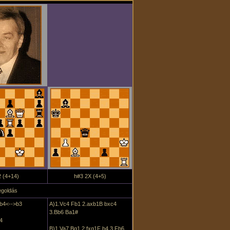
 (4+14)
h#3 2X (4+5)
goldás
 b4<-->b3
A)1.Vc4 Fb1 2.axb1B bxc4
3.Bb6 Ba1#
4
B)1.Va7 Bg1 2.fxg1F b4 3.Fb6